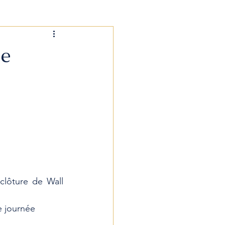
de
lôture de Wall 
e journée