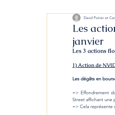
David Poirier et Ca
Les actio
janvier
Les 3 actions fl
1) Action de NVI
Les dégâts en bours
=> Effondrement du 
Street affichant une 
=> Cela représente u