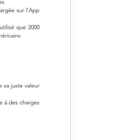
es
argée sur l'App 
tilisé que 2000 
éricains
sa juste valeur 
e à des charges 