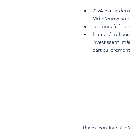
﻿﻿2024 est la de
Md d'euros soit
﻿﻿Le cours à éga
Trump à rehaus
investissent m
particulièremen
Thales continue à d