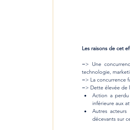
Les raisons de cet e
=> Une concurrenc
technologie, marketi
=> La concurrence fa
=> Dette élevée de l'
﻿﻿Action a perd
inférieure aux a
﻿Autres acteur
décevants sur c