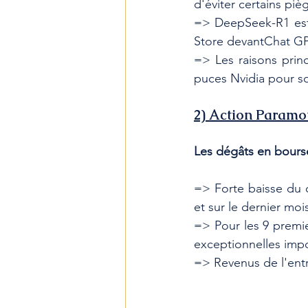
d'éviter certains pi
=> DeepSeek-R1 est d
Store devantChat G
=> Les raisons princ
puces Nvidia pour s
2) Action Paramo
Les dégâts en bours
=> Forte baisse du c
et sur le dernier mo
=> Pour les 9 premie
exceptionnelles impo
=> Revenus de l'ent