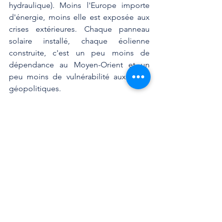
hydraulique). Moins l'Europe importe 
d'énergie, moins elle est exposée aux 
crises extérieures. Chaque panneau 
solaire installé, chaque éolienne 
construite, c'est un peu moins de 
dépendance au Moyen-Orient et un 
peu moins de vulnérabilité aux crises 
géopolitiques.
En parallèle, la France dispose d'un 
levier souvent méconnu : ses réserves 
stratégiques de pétrole. L'État est en 
effet tenu, comme tous les pays 
membres de l'Agence Internationale de 
l'Énergie, de maintenir des stocks 
équivalents à au moins 90 jours de 
consommation nationale. Ces réserves, 
gérées par le Comité Professionnel des 
Stocks Stratégiques Pétroliers (CPSSP), 